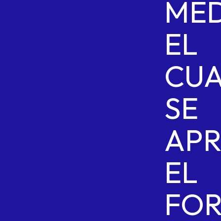
MED
EL
CU
SE
AP
EL
FO