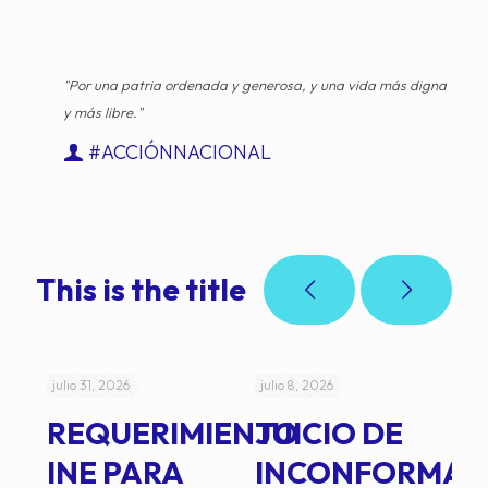
"Por una patria ordenada y generosa, y una vida más digna
y más libre."
#ACCIÓNNACIONAL
This is the title
julio 31, 2026
julio 8, 2026
jul
REQUERIMIENTO
JUICIO DE
A
-
INE PARA
INCONFORMAD
C