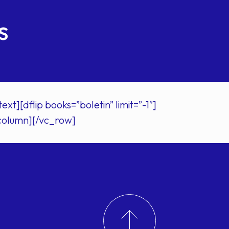
s
[dflip books=”boletin” limit=”-1″]
column][/vc_row]