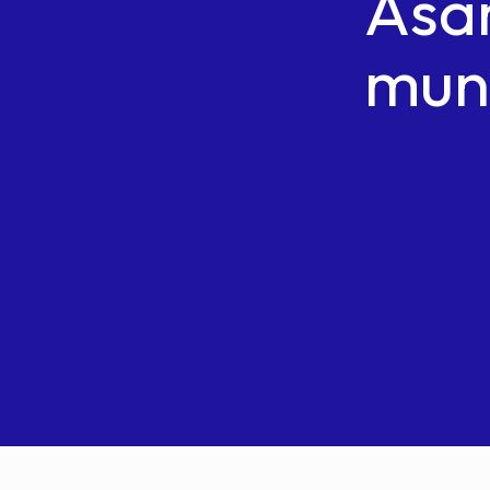
Asa
muni