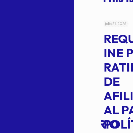
julio 4, 2026
julio 31, 2026
ACUERDO
REQ
CEPE-TAM-
INE 
014-2026
RATI
L
APROBACIÓN
DE
VOTO EN
AFIL
TRANSITO
AL P
EXTRAORDINARIO
POLÍ