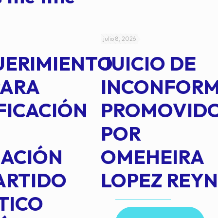
julio 8, 2026
UERIMIENTO
JUICIO DE
PARA
INCONFOR
FICACIÓN
PROMOVID
POR
IACIÓN
OMEHEIRA
ARTIDO
LOPEZ REY
TICO