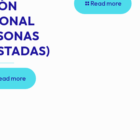
IÓN
Read more
IONAL
RSONAS
STADAS)
ead more