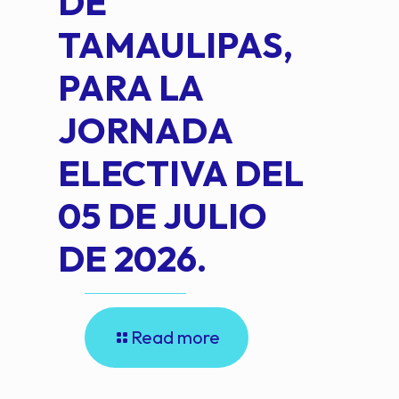
DE
OM
TAMAULIPAS,
LOP
PARA LA
JORNADA
ELECTIVA DEL
05 DE JULIO
DE 2026.
Read more