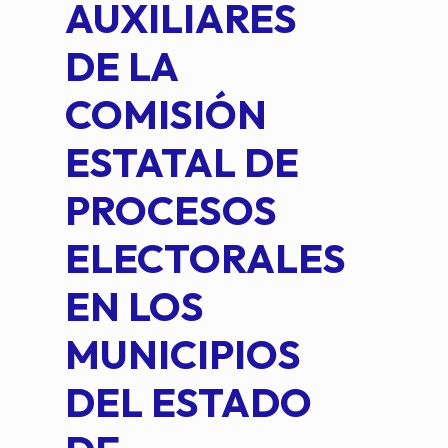
AUXILIARES
IN
DE LA
2 D
COMISIÓN
FO
ESTATAL DE
INT
PROCESOS
DE 
ELECTORALES
COM
EN LOS
PE
MUNICIPIOS
DE 
DEL ESTADO
PLA