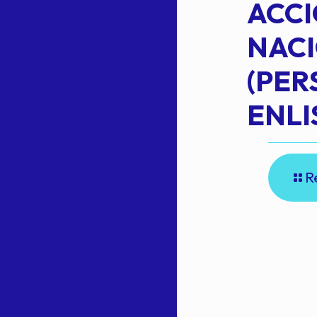
ACC
NAC
Read more
(PE
N
ENLI
R
E