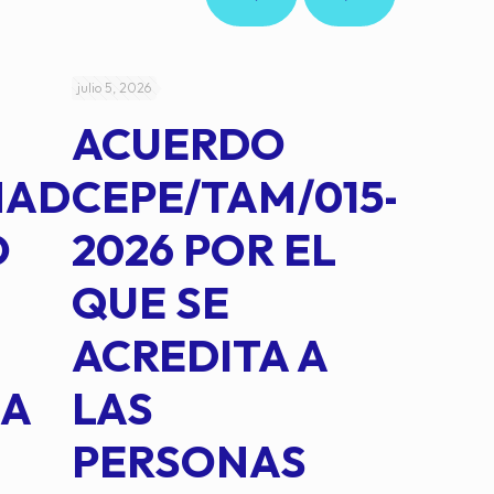
julio 5, 2026
julio 4, 2026
ACUERDO
AC
MAD
CEPE/TAM/015-
CEP
O
2026 POR EL
14B
QUE SE
MED
ACREDITA A
CUA
NA
LAS
SUS
PERSONAS
CO