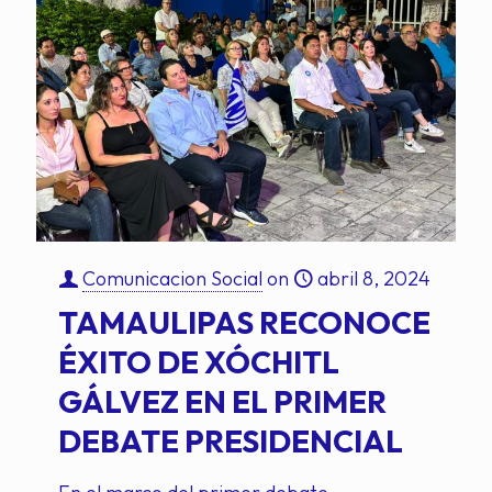
Comunicacion Social
on
abril 8, 2024
TAMAULIPAS RECONOCE
ÉXITO DE XÓCHITL
GÁLVEZ EN EL PRIMER
DEBATE PRESIDENCIAL