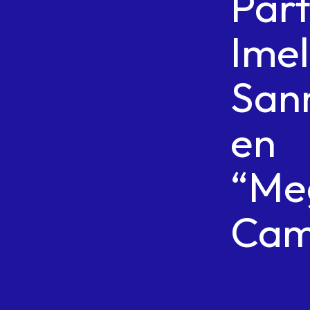
Part
Ime
San
en
“Me
Cam