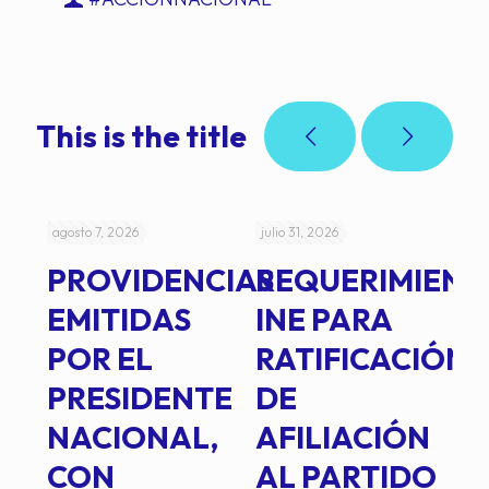
This is the title
agosto 7, 2026
julio 31, 2026
jul
PROVIDENCIAS
REQUERIMIENT
J
EMITIDAS
INE PARA
I
POR EL
RATIFICACIÓN
P
PRESIDENTE
DE
P
E
NACIONAL,
AFILIACIÓN
O
E
CON
AL PARTIDO
L