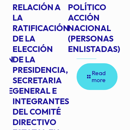
RELACIÓN A
POLÍTICO
R
TE
LA
ACCIÓN
RATIFICACIÓN
NACIONAL
DE LA
(PERSONAS
ELECCIÓN
ENLISTADAS)
ION
DE LA
PRESIDENCIA,
Read
SECRETARIA
more
NTE
GENERAL E
INTEGRANTES
DEL COMITÉ
DIRECTIVO