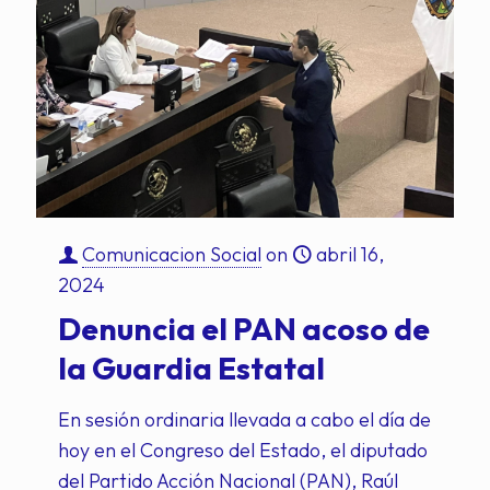
Comunicacion Social
on
abril 16,
2024
Denuncia el PAN acoso de
la Guardia Estatal
En sesión ordinaria llevada a cabo el día de
hoy en el Congreso del Estado, el diputado
del Partido Acción Nacional (PAN), Raúl