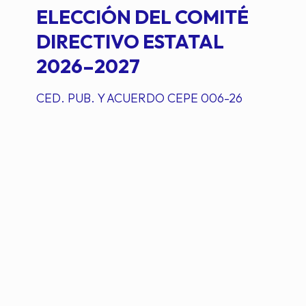
ELECCIÓN DEL COMITÉ
DIRECTIVO ESTATAL
2026–2027
CED. PUB. Y ACUERDO CEPE 006-26
0
Read more
Comisión PAN
on
junio 8, 2026
AC. CEPE DEL LISTADO
DEFINITIVO DE CENTROS
DE VOTACIÓN ELECCIÓN
CDE PAN TAMAULIPAS