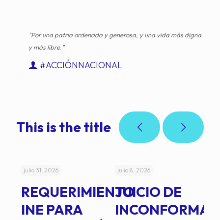
"Por una patria ordenada y generosa, y una vida más digna
y más libre."
#ACCIÓNNACIONAL
This is the title
julio 31, 2026
julio 8, 2026
jul
REQUERIMIENTO
JUICIO DE
A
-
INE PARA
INCONFORMAD
C