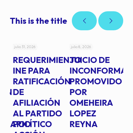
This is the title
julio 31, 2026
julio 8, 2026
jul
REQUERIMIENTO
JUICIO DE
A
-
INE PARA
INCONFORMAD
C
RATIFICACIÓN
PROMOVIDO
2
IÓN
DE
POR
Q
AFILIACIÓN
OMEHEIRA
A
AL PARTIDO
LOPEZ
L
INARIO
POLÍTICO
REYNA
P