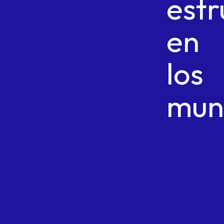
estr
en
los
muni