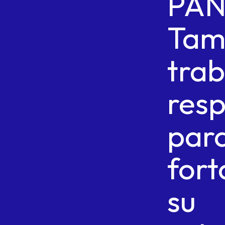
PA
Tam
trab
res
par
fort
su