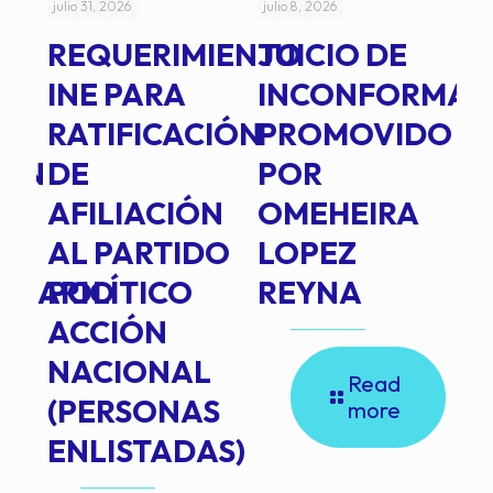
julio 31, 2026
julio 8, 2026
jul
REQUERIMIENTO
JUICIO DE
A
-
INE PARA
INCONFORMAD
C
RATIFICACIÓN
PROMOVIDO
2
IÓN
DE
POR
Q
AFILIACIÓN
OMEHEIRA
A
AL PARTIDO
LOPEZ
L
INARIO
POLÍTICO
REYNA
P
ACCIÓN
A
NACIONAL
D
Read
(PERSONAS
C
more
ENLISTADAS)
E
P