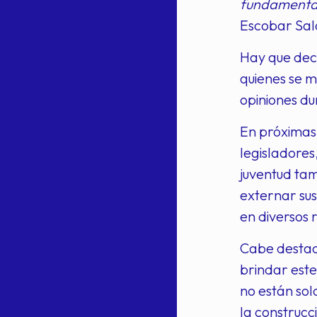
fundamental 
Escobar Sal
Hay que dec
quienes se m
opiniones dur
En próximas 
legisladores
juventud tam
externar sus
en diversos 
Cabe destac
brindar este
no están sol
la construcc