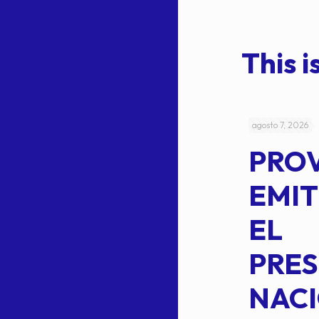
This is
julio 4, 2026
agosto 7, 2026
ACUERDO
PRO
5-
CEPE-TAM
EMIT
14BIS
EL
MEDIANTE EL
PRES
CUAL SE
NACI