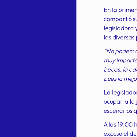
En la primer
compartió su
legisladora 
las diversas
“No podemos
muy importan
becas, la ed
pues la mejo
La legislado
ocupan a la 
escenarios q
A las 19:00 
expuso el de