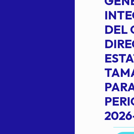
DE LA
GENE
PLANILLA DE
INT
OMEHEIRA
DEL 
,
LOPEZ REYNA
DIRE
ESTA
TAM
Read more
L
PARA
PER
2026