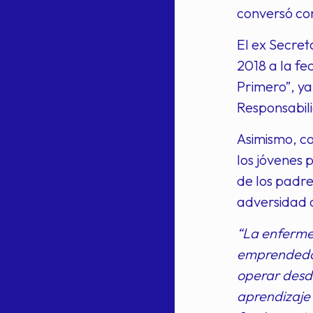
conversó con
El ex Secret
2018 a la fe
Primero”, ya
Responsabili
Asimismo, co
los jóvenes 
de los padres
adversidad 
“La enferme
emprendedore
operar desde
aprendizaje 