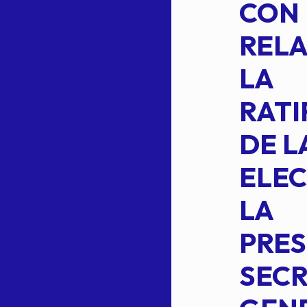
SUSTITUYE
CON
COMO
RELA
INTEGRANTE
LA
2 DE LA
RATI
FORMULA DE
DE L
INTEGRACION
ELEC
DE LA
LA
S
COMISION
PRES
PERMANENTE
SECR