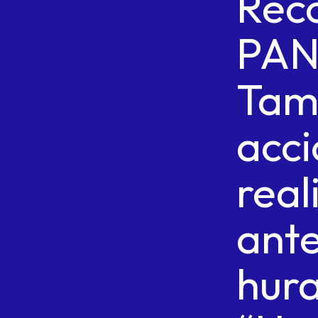
Rec
PA
Tam
acc
real
ant
hur