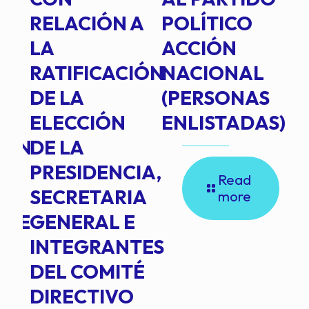
RELACIÓN A
POLÍTICO
R
TE
LA
ACCIÓN
RATIFICACIÓN
NACIONAL
DE LA
(PERSONAS
ELECCIÓN
ENLISTADAS)
ION
DE LA
PRESIDENCIA,
Read
SECRETARIA
more
NTE
GENERAL E
INTEGRANTES
DEL COMITÉ
DIRECTIVO