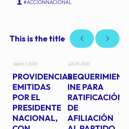
#ACCIÓNNACIONAL
This is the title
agosto 7, 2026
julio 31, 2026
jul
PROVIDENCIAS
REQUERIMIENT
J
EMITIDAS
INE PARA
I
POR EL
RATIFICACIÓN
P
PRESIDENTE
DE
P
E
NACIONAL,
AFILIACIÓN
O
E
CON
AL PARTIDO
L