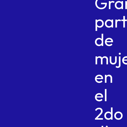
Gra
part
de
muj
en
el
2do