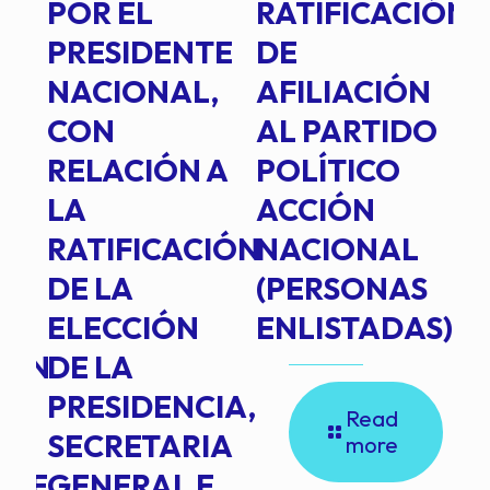
POR EL
RATIFICACIÓN
P
PRESIDENTE
DE
P
E
NACIONAL,
AFILIACIÓN
O
E
CON
AL PARTIDO
L
RELACIÓN A
POLÍTICO
R
TE
LA
ACCIÓN
RATIFICACIÓN
NACIONAL
DE LA
(PERSONAS
ELECCIÓN
ENLISTADAS)
ION
DE LA
PRESIDENCIA,
Read
SECRETARIA
more
NTE
GENERAL E