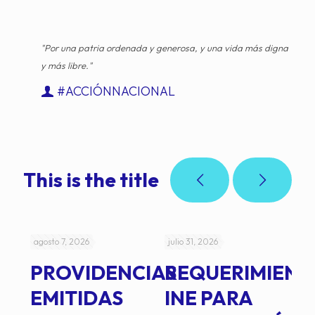
"Por una patria ordenada y generosa, y una vida más digna
y más libre."
#ACCIÓNNACIONAL
This is the title
agosto 7, 2026
julio 31, 2026
jul
PROVIDENCIAS
REQUERIMIENT
J
EMITIDAS
INE PARA
I