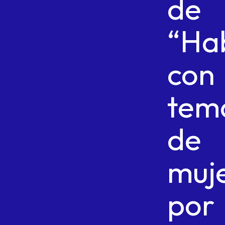
de
“Ha
con
tem
de
muj
por