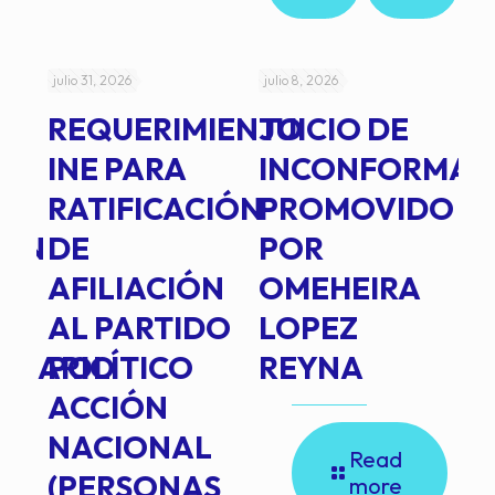
julio 31, 2026
julio 8, 2026
jul
REQUERIMIENTO
JUICIO DE
A
-
INE PARA
INCONFORMAD
C
RATIFICACIÓN
PROMOVIDO
2
IÓN
DE
POR
Q
AFILIACIÓN
OMEHEIRA
A
AL PARTIDO
LOPEZ
L
INARIO
POLÍTICO
REYNA
P
ACCIÓN
A
NACIONAL
D
Read
(PERSONAS
C
more