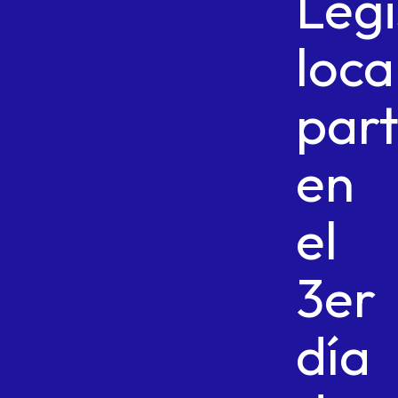
Legi
loca
part
en
el
3er
día