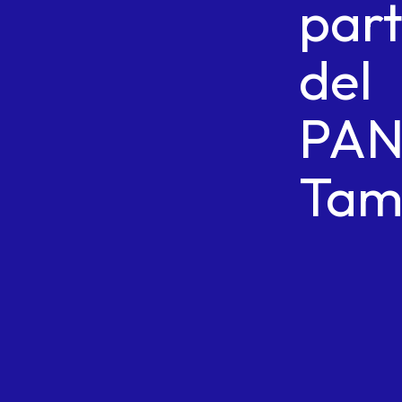
par
del
PA
Tam