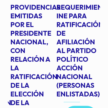
PROVIDENCIAS
REQUERIMIENT
J
EMITIDAS
INE PARA
I
POR EL
RATIFICACIÓN
P
PRESIDENTE
DE
P
E
NACIONAL,
AFILIACIÓN
O
E
CON
AL PARTIDO
L
RELACIÓN A
POLÍTICO
R
TE
LA
ACCIÓN
RATIFICACIÓN
NACIONAL
DE LA
(PERSONAS
ELECCIÓN
ENLISTADAS)
ION
DE LA