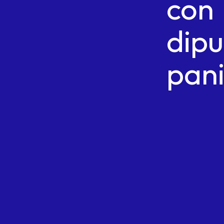
con
dip
pani