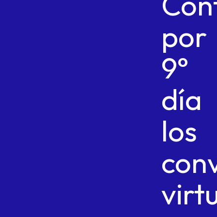
Con
por
9°
día
los
conv
virt