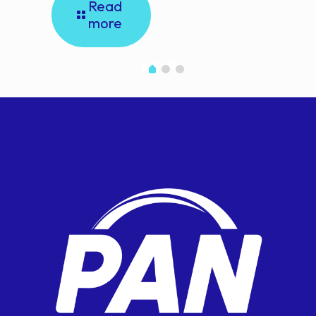
Read
more