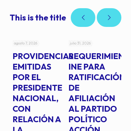
This is the title
agosto 7, 2026
julio 31, 2026
jul
PROVIDENCIAS
REQUERIMIENT
J
EMITIDAS
INE PARA
I
POR EL
RATIFICACIÓN
P
PRESIDENTE
DE
P
E
NACIONAL,
AFILIACIÓN
O
E
CON
AL PARTIDO
L
RELACIÓN A
POLÍTICO
R
TE
LA
ACCIÓN