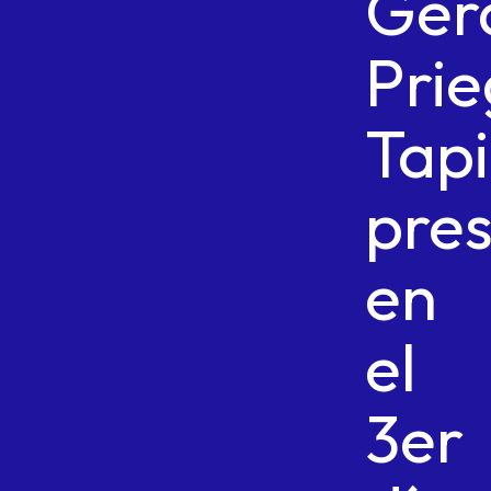
Ger
Pri
Tap
pre
en
el
3er