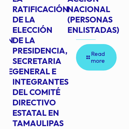
RATIFICACIÓN
NACIONAL
DE LA
(PERSONAS
ELECCIÓN
ENLISTADAS)
ION
DE LA
PRESIDENCIA,
Read
SECRETARIA
more
NTE
GENERAL E
INTEGRANTES
DEL COMITÉ
DIRECTIVO
ESTATAL EN
TAMAULIPAS