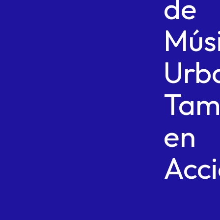
de
Mús
Urb
Tam
en
Acc