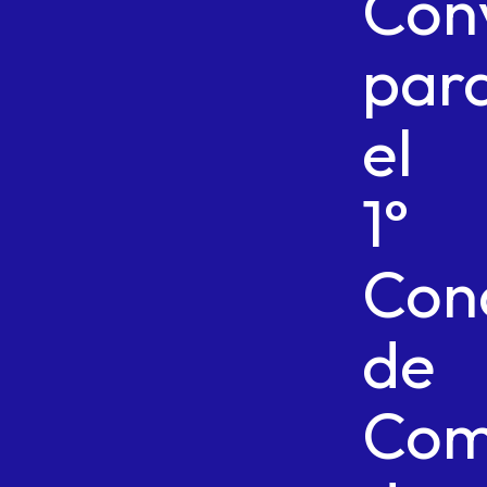
Con
par
el
1°
Con
de
Com