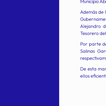
Municipio Ab
Además de l
Gubernament
Alejandro d
Tesorero de
Por parte de
Salinas Ga
respectivam
De esta man
ellos eficie