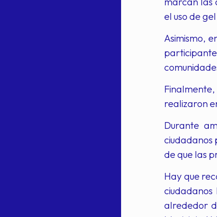
marcan las 
el uso de ge
Asimismo, en
participante
comunidades 
Finalmente,
realizaron e
Durante amb
ciudadanos p
de que las p
Hay que reco
ciudadanos 
alrededor de