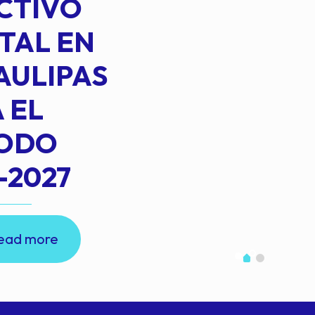
CTIVO
TAL EN
AULIPAS
 EL
IODO
-2027
ead more