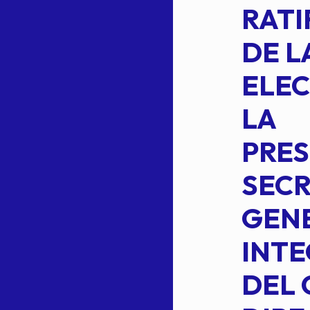
2 DE LA
RATI
FORMULA DE
DE L
INTEGRACION
ELEC
DE LA
LA
S
COMISION
PRES
PERMANENTE
SECR
DE LA
GENE
PLANILLA DE
INT
OMEHEIRA
DEL 