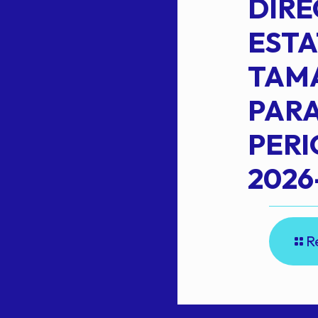
,
LOPEZ REYNA
DIRE
ESTA
TAM
Read more
L
PARA
PER
2026
R