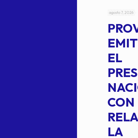
julio 4, 2026
agosto 7, 2026
ACUERDO
PRO
5-
CEPE-TAM
EMIT
14BIS
EL
MEDIANTE EL
PRES
CUAL SE
NACI
SUSTITUYE
CON
COMO
RELA
INTEGRANTE
LA