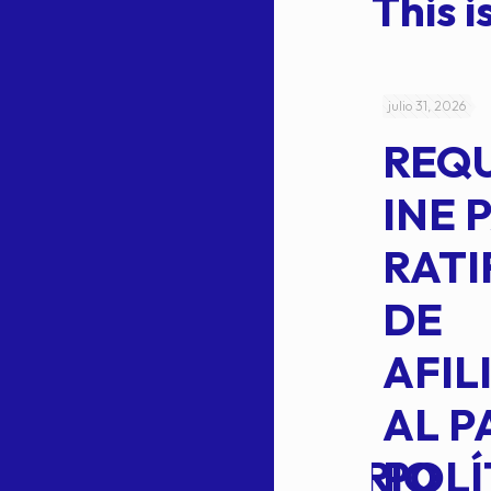
This is
julio 4, 2026
julio 31, 2026
ACUERDO
REQ
CEPE-TAM-
INE 
014-2026
RATI
L
APROBACIÓN
DE
VOTO EN
AFIL
TRANSITO
AL P
EXTRAORDINARIO
POLÍ