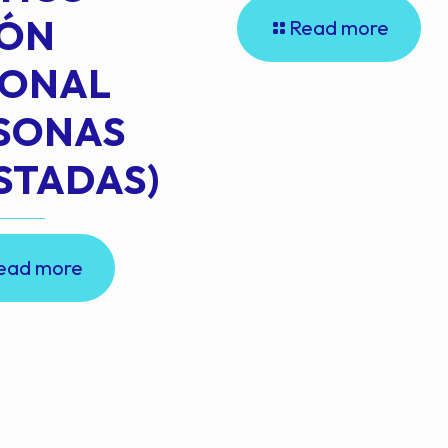
IÓN
Read more
IONAL
RSONAS
STADAS)
ead more