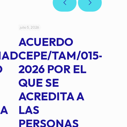
julio 5, 2026
julio 4, 2026
ACUERDO
AC
MAD
CEPE/TAM/015-
CEP
O
2026 POR EL
14B
QUE SE
MED
ACREDITA A
CUA
NA
LAS
SUS
PERSONAS
CO