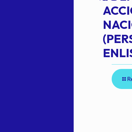
ACC
NAC
Read more
(PE
N
ENLI
R
E