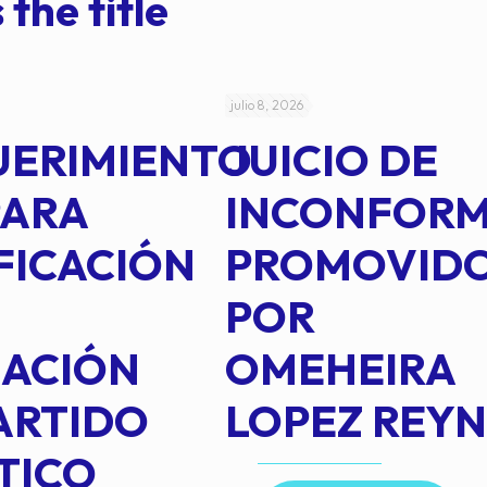
 the title
julio 8, 2026
UERIMIENTO
JUICIO DE
PARA
INCONFOR
FICACIÓN
PROMOVID
POR
IACIÓN
OMEHEIRA
ARTIDO
LOPEZ REY
TICO