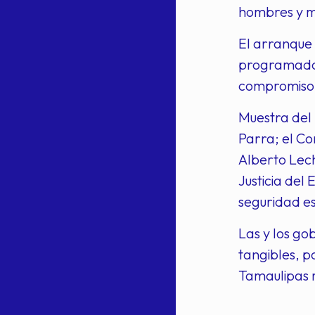
hombres y m
El arranque
programados
compromiso e
Muestra del
Parra; el Co
Alberto Lech
Justicia del
seguridad e
Las y los go
tangibles, p
Tamaulipas 