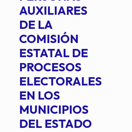
AUXILIARES
IN
DE LA
2 D
COMISIÓN
FO
ESTATAL DE
INT
PROCESOS
DE 
ELECTORALES
COM
EN LOS
PE
MUNICIPIOS
DE 
DEL ESTADO
PLA