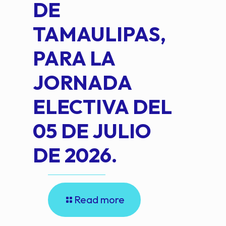
DE
OM
TAMAULIPAS,
LOP
PARA LA
JORNADA
ELECTIVA DEL
05 DE JULIO
DE 2026.
Read more