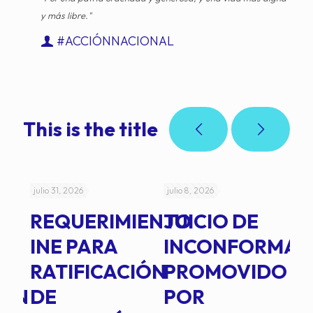
y más libre."
#ACCIÓNNACIONAL
This is the title
julio 31, 2026
julio 8, 2026
jul
REQUERIMIENTO
JUICIO DE
A
-
INE PARA
INCONFORMAD
C
RATIFICACIÓN
PROMOVIDO
2
IÓN
DE
POR
Q