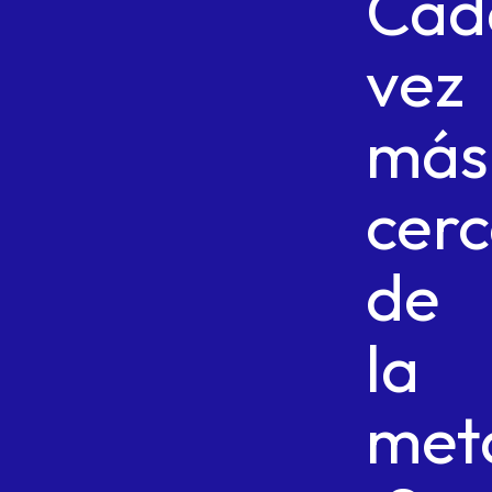
Cad
vez
más
cer
de
la
met