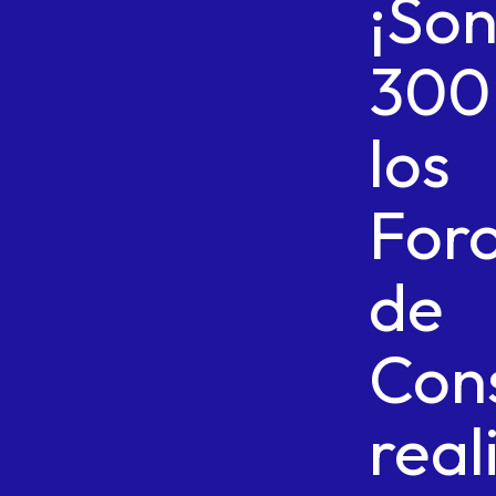
¡So
300
los
For
de
Con
real