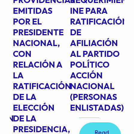
EMITIDAS
INE PARA
I
POR EL
RATIFICACIÓN
P
PRESIDENTE
DE
P
E
NACIONAL,
AFILIACIÓN
O
E
CON
AL PARTIDO
L
RELACIÓN A
POLÍTICO
R
TE
LA
ACCIÓN
RATIFICACIÓN
NACIONAL
DE LA
(PERSONAS
ELECCIÓN
ENLISTADAS)
ION
DE LA
PRESIDENCIA,
Read