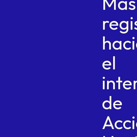
Más
regi
hac
el
inte
de
Acc