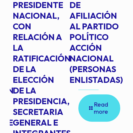
PRESIDENTE
DE
P
E
NACIONAL,
AFILIACIÓN
O
E
CON
AL PARTIDO
L
RELACIÓN A
POLÍTICO
R
TE
LA
ACCIÓN
RATIFICACIÓN
NACIONAL
DE LA
(PERSONAS
ELECCIÓN
ENLISTADAS)
ION
DE LA
PRESIDENCIA,
Read
SECRETARIA
more
NTE
GENERAL E