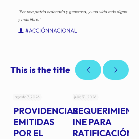
"Por una patria ordenada y generosa, y una vida más digna
y más libre."
#ACCIÓNNACIONAL
This is the title
agosto 7, 2026
julio 31, 2026
jul
PROVIDENCIAS
REQUERIMIENT
J
EMITIDAS
INE PARA
I
POR EL
RATIFICACIÓN
P