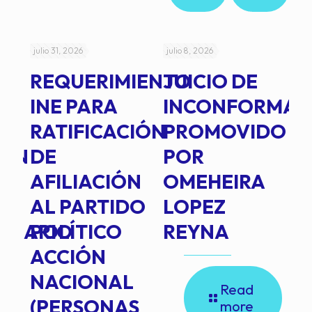
julio 31, 2026
julio 8, 2026
jul
REQUERIMIENTO
JUICIO DE
A
-
INE PARA
INCONFORMAD
C
RATIFICACIÓN
PROMOVIDO
2
IÓN
DE
POR
Q
AFILIACIÓN
OMEHEIRA
A
AL PARTIDO
LOPEZ
L
INARIO
POLÍTICO
REYNA
P
ACCIÓN
A
NACIONAL
D
Read
(PERSONAS
C
more