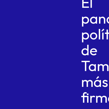
El
pan
polí
de
Tam
más
firm