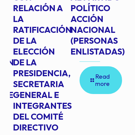
RELACIÓN A
POLÍTICO
R
TE
LA
ACCIÓN
RATIFICACIÓN
NACIONAL
DE LA
(PERSONAS
ELECCIÓN
ENLISTADAS)
ION
DE LA
PRESIDENCIA,
Read
SECRETARIA
more
NTE
GENERAL E
INTEGRANTES
DEL COMITÉ
DIRECTIVO