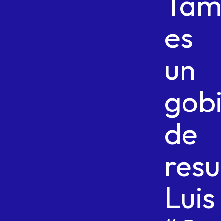
Tam
es
un
gob
de
resu
Luis