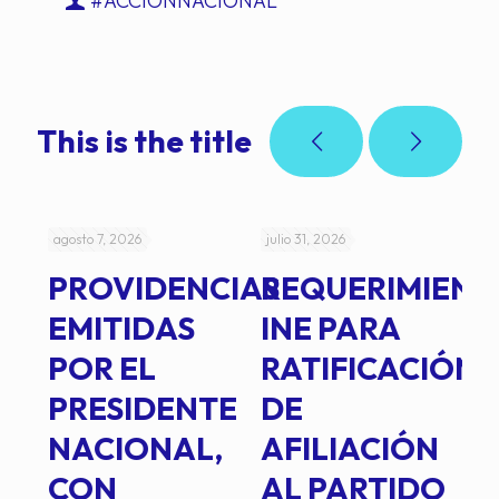
#ACCIÓNNACIONAL
This is the title
agosto 7, 2026
julio 31, 2026
jul
PROVIDENCIAS
REQUERIMIENT
J
EMITIDAS
INE PARA
I
POR EL
RATIFICACIÓN
P
PRESIDENTE
DE
P
E
NACIONAL,
AFILIACIÓN
O
E
CON
AL PARTIDO
L