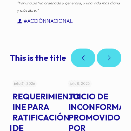
"Por una patria ordenada y generosa, y una vida más digna
y más libre."
#ACCIÓNNACIONAL
This is the title
julio 31, 2026
julio 8, 2026
jul
REQUERIMIENTO
JUICIO DE
A
-
INE PARA
INCONFORMAD
C
RATIFICACIÓN
PROMOVIDO
2
IÓN
DE
POR
Q