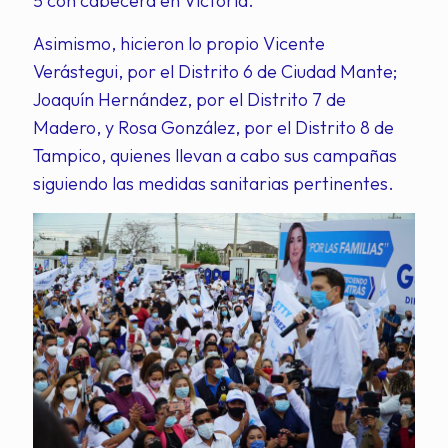
5 con cabecera en Victoria.
Asimismo, hicieron lo propio Vicente
Verástegui, por el Distrito 6 de Ciudad Mante;
Joaquín Hernández, por el Distrito 7 de
Madero, y Rosa González, por el Distrito 8 de
Tampico, quienes llevan a cabo sus campañas
siguiendo las medidas sanitarias pertinentes.