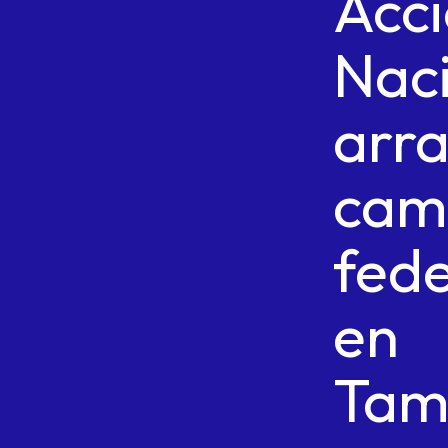
Acc
Nac
arr
cam
fede
en
Tam