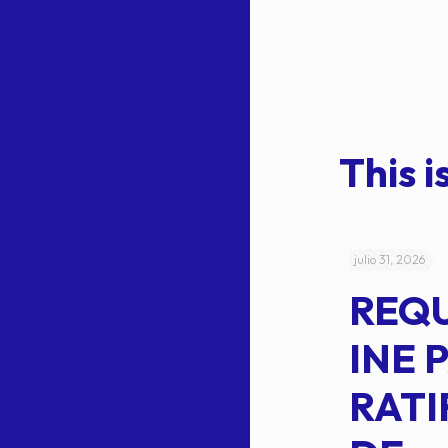
This is
julio 4, 2026
julio 31, 2026
ACUERDO
REQ
CEPE-TAM-
INE 
014-2026
RATI