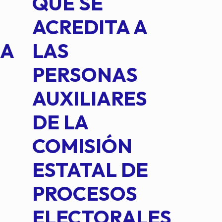
QUE SE
MED
ACREDITA A
CUA
NA
LAS
SUS
PERSONAS
CO
AUXILIARES
IN
DE LA
2 D
COMISIÓN
FO
ESTATAL DE
INT
PROCESOS
DE 
ELECTORALES
COM