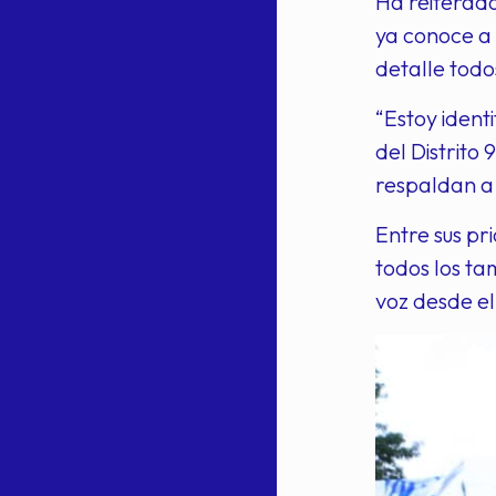
Ha reiterado
ya conoce a 
detalle todo
“Estoy ident
del Distrito
respaldan a 
Entre sus pr
todos los ta
voz desde el