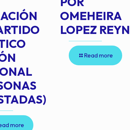
POR
IACIÓN
OMEHEIRA
ARTIDO
LOPEZ REY
TICO
IÓN
Read more
IONAL
RSONAS
STADAS)
ead more