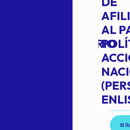
L
APROBACIÓN
DE
VOTO EN
AFIL
TRANSITO
AL P
EXTRAORDINARIO
POLÍ
ACC
NAC
Read more
(PE
N
ENLI
R