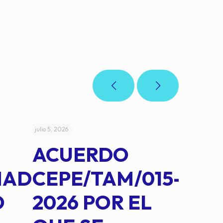
julio 5, 2026
julio 4, 2026
ACUERDO
AC
MAD
CEPE/TAM/015-
CEP
O
2026 POR EL
14B