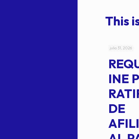
This is
julio 4, 2026
julio 31, 2026
ACUERDO
REQ
CEPE-TAM-
INE 
014-2026
RATI
L
APROBACIÓN
DE
VOTO EN
AFIL
TRANSITO
AL P