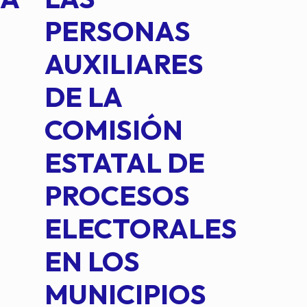
PERSONAS
CO
AUXILIARES
IN
DE LA
2 D
COMISIÓN
FO
ESTATAL DE
INT
PROCESOS
DE 
ELECTORALES
COM
EN LOS
PE
MUNICIPIOS
DE 