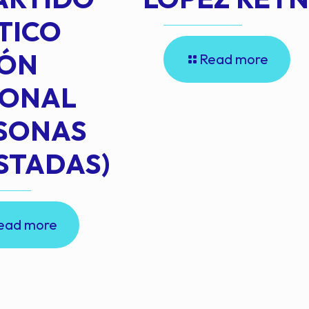
TICO
IÓN
Read more
IONAL
RSONAS
STADAS)
ead more