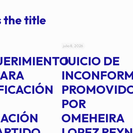
 the title
julio 8, 2026
UERIMIENTO
JUICIO DE
PARA
INCONFOR
FICACIÓN
PROMOVID
POR
IACIÓN
OMEHEIRA
ARTIDO
LOPEZ REY