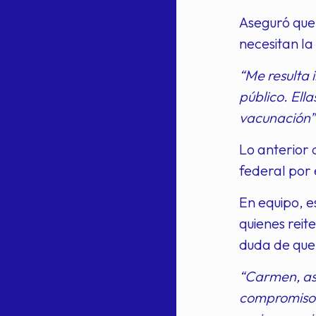
Aseguró que,
necesitan la
“Me resulta 
público. Ell
vacunación”
Lo anterior 
federal por 
En equipo, 
quienes reit
duda de que 
“Carmen, así
compromiso y