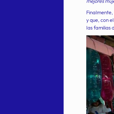
mejores muj
Finalmente, 
y que, con e
las familias