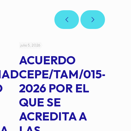
julio 5, 2026
julio 4, 2026
ACUERDO
AC
MAD
CEPE/TAM/015-
CEP
O
2026 POR EL
14B
QUE SE
MED
ACREDITA A
CUA
NA
LAS
SUS