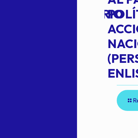
EXTRAORDINARIO
POLÍ
ACC
NAC
Read more
(PE
N
ENLI
R
E