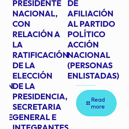
PRESIDENTE
DE
P
E
NACIONAL,
AFILIACIÓN
O
E
CON
AL PARTIDO
L
RELACIÓN A
POLÍTICO
R
TE
LA
ACCIÓN
RATIFICACIÓN
NACIONAL
DE LA
(PERSONAS
ELECCIÓN
ENLISTADAS)
ION
DE LA
PRESIDENCIA,
Read
SECRETARIA
more
NTE
GENERAL E
INTEGRANTES