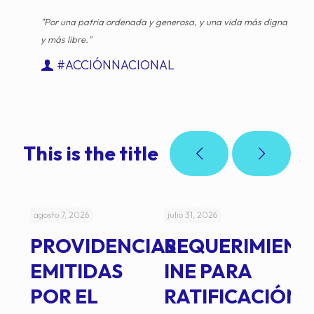
"Por una patria ordenada y generosa, y una vida más digna
y más libre."
#ACCIÓNNACIONAL
This is the title
agosto 7, 2026
julio 31, 2026
jul
PROVIDENCIAS
REQUERIMIENT
J
EMITIDAS
INE PARA
I
POR EL
RATIFICACIÓN
P