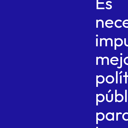
Es
nec
impu
mej
polí
públ
par