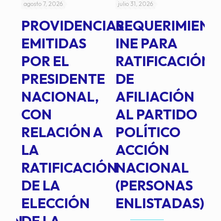
agosto 7, 2026
julio 31, 2026
jul
PROVIDENCIAS
REQUERIMIENT
J
EMITIDAS
INE PARA
I
POR EL
RATIFICACIÓN
P
PRESIDENTE
DE
P
E
NACIONAL,
AFILIACIÓN
O
E
CON
AL PARTIDO
L
RELACIÓN A
POLÍTICO
R
TE
LA
ACCIÓN
RATIFICACIÓN
NACIONAL
DE LA
(PERSONAS
ELECCIÓN
ENLISTADAS)
ION
DE LA