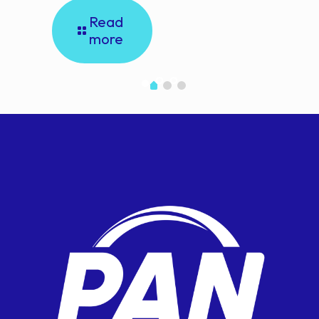
Read
more