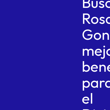
Bus
Ros
Gon
mej
bene
par
el