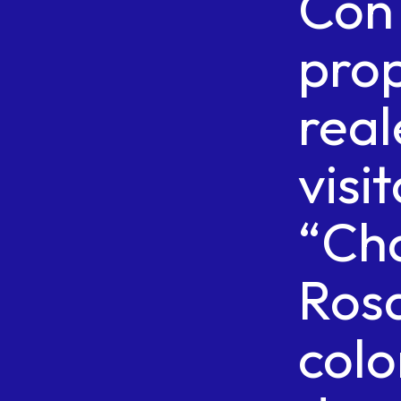
Con
pro
real
visi
“Ch
Ros
colo