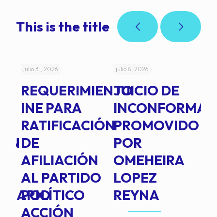
This is the title
julio 31, 2026
julio 8, 2026
jul
REQUERIMIENTO
JUICIO DE
A
-
INE PARA
INCONFORMAD
C
RATIFICACIÓN
PROMOVIDO
2
IÓN
DE
POR
Q
AFILIACIÓN
OMEHEIRA
A
AL PARTIDO
LOPEZ
L
INARIO
POLÍTICO
REYNA
P
ACCIÓN
A