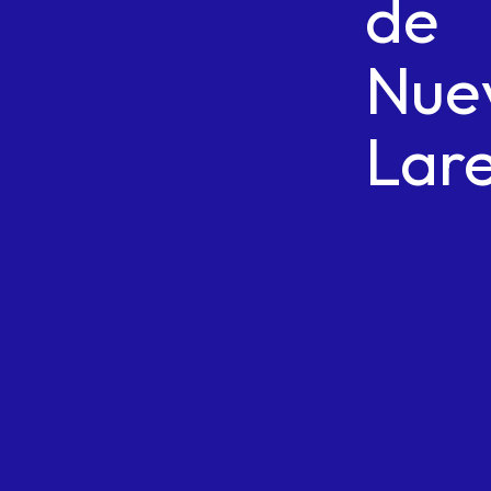
de
Nue
Lar