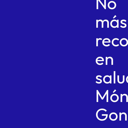
No
más
reco
en
salu
Món
Gon