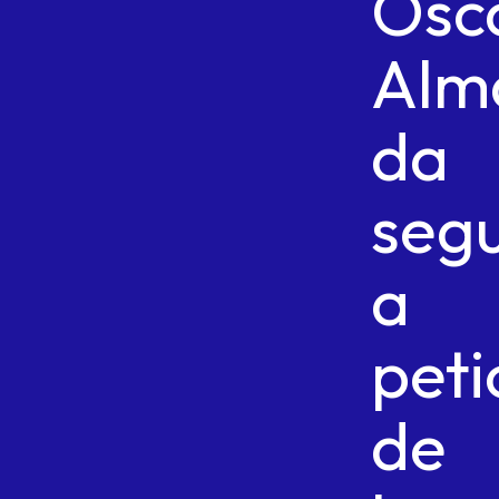
Osc
Alm
da
seg
a
peti
de