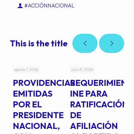
#ACCIÓNNACIONAL
This is the title
agosto 7, 2026
julio 31, 2026
jul
PROVIDENCIAS
REQUERIMIENT
J
EMITIDAS
INE PARA
I
POR EL
RATIFICACIÓN
P
PRESIDENTE
DE
P
E
NACIONAL,
AFILIACIÓN
O