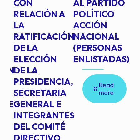
E
CON
AL PARTIDO
L
RELACIÓN A
POLÍTICO
R
TE
LA
ACCIÓN
RATIFICACIÓN
NACIONAL
DE LA
(PERSONAS
ELECCIÓN
ENLISTADAS)
ION
DE LA
PRESIDENCIA,
Read
SECRETARIA
more
NTE
GENERAL E
INTEGRANTES
DEL COMITÉ
DIRECTIVO