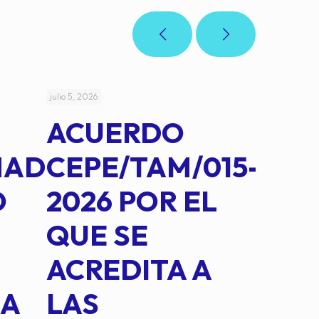
julio 5, 2026
julio 4, 2026
ACUERDO
AC
MAD
CEPE/TAM/015-
CEP
O
2026 POR EL
14B
QUE SE
MED
ACREDITA A
CUA
NA
LAS
SUS