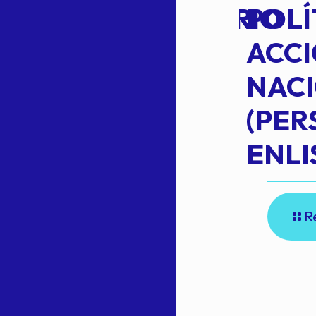
EXTRAORDINARIO
POLÍ
ACC
NAC
Read more
(PE
N
ENLI
R
E