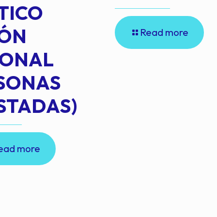
TICO
IÓN
Read more
IONAL
RSONAS
STADAS)
ead more