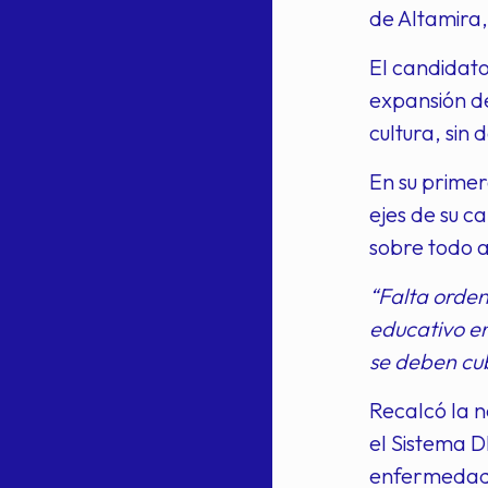
de Altamira,
El candidato
expansión de
cultura, sin
En su primer
ejes de su c
sobre todo a
“Falta orden
educativo e
se deben cub
Recalcó la 
el Sistema 
enfermedade