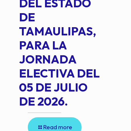
DEL ESTADO
PLA
DE
OM
TAMAULIPAS,
LOP
PARA LA
JORNADA
ELECTIVA DEL
05 DE JULIO
DE 2026.
Read more