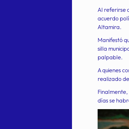
Al referirse 
acuerdo polí
Altamira.
Manifestó qu
silla munici
palpable.
A quienes co
realizado de
Finalmente, 
días se habr