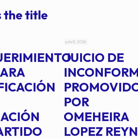
 the title
julio 8, 2026
UERIMIENTO
JUICIO DE
PARA
INCONFOR
FICACIÓN
PROMOVID
POR
IACIÓN
OMEHEIRA
ARTIDO
LOPEZ REY