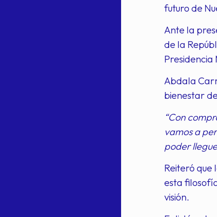
futuro de N
Ante la pres
de la Repúb
Presidencia 
Abdala Carm
bienestar de
“Con comprom
vamos a perm
poder llegue
Reiteró que 
esta filosof
visión.