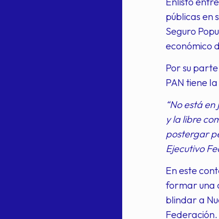
Enlistó ent
públicas en 
Seguro Popu
económico di
Por su parte
PAN tiene la
“No está en 
y la libre c
postergar pe
Ejecutivo Fe
En este cont
formar una a
blindar a Nu
Federación.