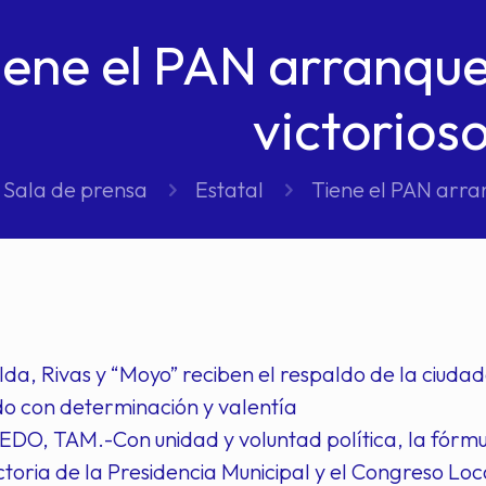
iene el PAN arranqu
victorioso
Sala de prensa
Estatal
Tiene el PAN arra
lda, Rivas y “Moyo” reciben el respaldo de la ciud
o con determinación y valentía
O, TAM.-Con unidad y voluntad política, la fórmula
victoria de la Presidencia Municipal y el Congreso L