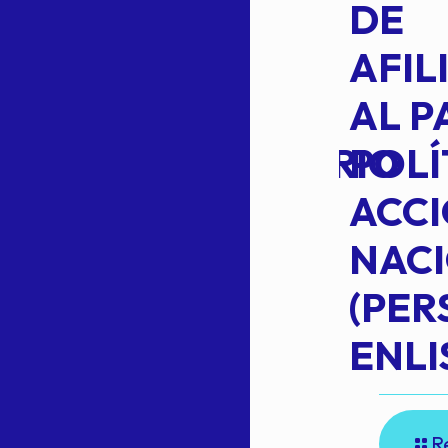
L
APROBACIÓN
DE
VOTO EN
AFIL
TRANSITO
AL P
EXTRAORDINARIO
POLÍ
ACC
NAC
Read more
(PE
N
ENLI
R