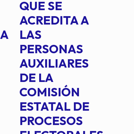
QUE SE
MED
ACREDITA A
CUA
NA
LAS
SUS
PERSONAS
CO
AUXILIARES
IN
DE LA
2 D
COMISIÓN
FO
ESTATAL DE
INT
PROCESOS
DE 