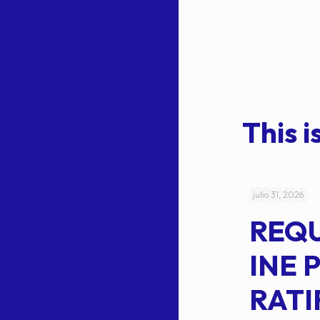
This is
julio 4, 2026
julio 31, 2026
ACUERDO
REQ
CEPE-TAM-
INE 
014-2026
RATI