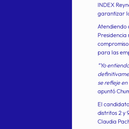
INDEX Reyno
garantizar l
Atendiendo a
Presidencia 
compromiso 
para las em
“Yo entiendo
definitivame
se refleje e
apuntó Chu
El candidato
distritos 2 y
Claudia Pach