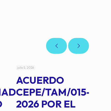
julio 5, 2026
julio 4, 2026
ACUERDO
AC
MAD
CEPE/TAM/015-
CEP
O
2026 POR EL
14B