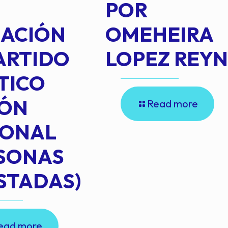
POR
IACIÓN
OMEHEIRA
ARTIDO
LOPEZ REY
TICO
IÓN
Read more
IONAL
RSONAS
STADAS)
ead more