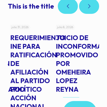
This is the title
julio 31, 2026
julio 8, 2026
jul
REQUERIMIENTO
JUICIO DE
A
-
INE PARA
INCONFORMAD
C
RATIFICACIÓN
PROMOVIDO
2
IÓN
DE
POR
Q
AFILIACIÓN
OMEHEIRA
A
AL PARTIDO
LOPEZ
L
INARIO
POLÍTICO
REYNA
P
ACCIÓN
A
NACIONAL
D