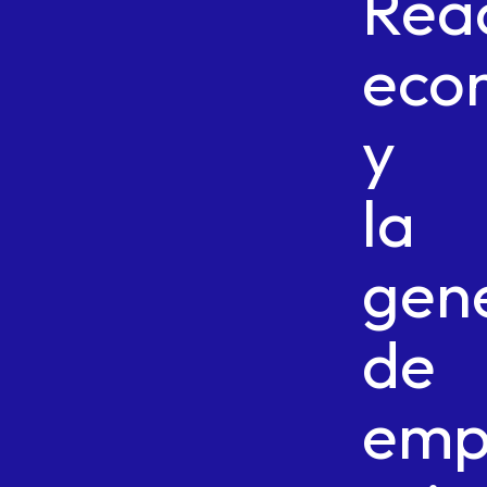
Reac
eco
y
la
gen
de
emp