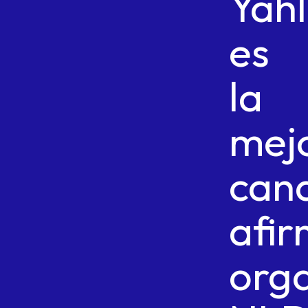
Yahl
es
la
mej
cand
afi
org