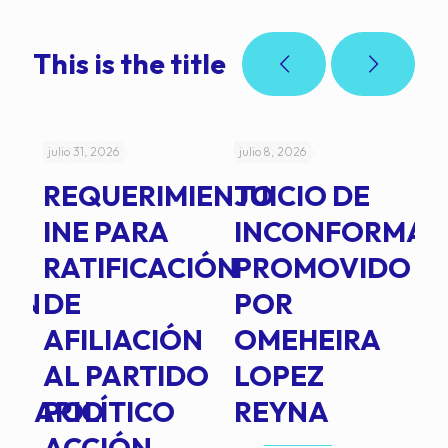
This is the title
julio 31, 2026
julio 8, 2026
jul
REQUERIMIENTO
JUICIO DE
A
-
INE PARA
INCONFORMAD
C
RATIFICACIÓN
PROMOVIDO
2
IÓN
DE
POR
Q
AFILIACIÓN
OMEHEIRA
A
AL PARTIDO
LOPEZ
L
INARIO
POLÍTICO
REYNA
P
ACCIÓN
A