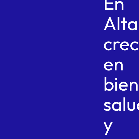
En
Alt
cre
en
bien
salu
y