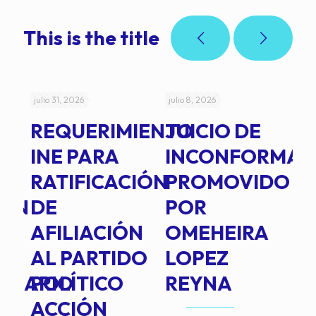
This is the title
julio 31, 2026
julio 8, 2026
jul
REQUERIMIENTO
JUICIO DE
A
-
INE PARA
INCONFORMAD
C
RATIFICACIÓN
PROMOVIDO
2
IÓN
DE
POR
Q
AFILIACIÓN
OMEHEIRA
A
AL PARTIDO
LOPEZ
L
INARIO
POLÍTICO
REYNA
P
ACCIÓN
A