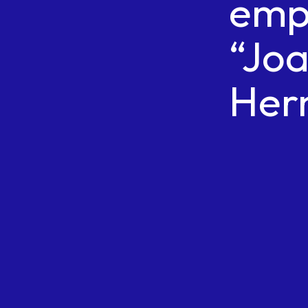
emp
“Jo
Her