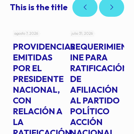
This is the title
agosto 7, 2026
julio 31, 2026
jul
PROVIDENCIAS
REQUERIMIENT
J
EMITIDAS
INE PARA
I
POR EL
RATIFICACIÓN
P
PRESIDENTE
DE
P
E
NACIONAL,
AFILIACIÓN
O
E
CON
AL PARTIDO
L
RELACIÓN A
POLÍTICO
R
TE
LA
ACCIÓN
RATIFICACIÓN
NACIONAL