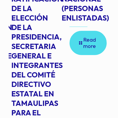
DE LA
(PERSONAS
ELECCIÓN
ENLISTADAS)
ION
DE LA
PRESIDENCIA,
Read
SECRETARIA
more
NTE
GENERAL E
INTEGRANTES
DEL COMITÉ
DIRECTIVO
ESTATAL EN
TAMAULIPAS
PARA EL