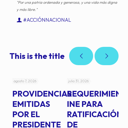
"Por una patria ordenada y generosa, y una vida más digna
y más libre."
#ACCIÓNNACIONAL
This is the title
agosto 7, 2026
julio 31, 2026
jul
PROVIDENCIAS
REQUERIMIENT
J
EMITIDAS
INE PARA
I
POR EL
RATIFICACIÓN
P
PRESIDENTE
DE
P