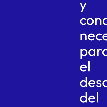
y
cond
nece
par
el
desa
del