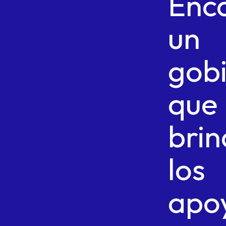
Enc
un
gob
que
bri
los
apo