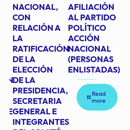
E
NACIONAL,
AFILIACIÓN
O
E
CON
AL PARTIDO
L
RELACIÓN A
POLÍTICO
R
TE
LA
ACCIÓN
RATIFICACIÓN
NACIONAL
DE LA
(PERSONAS
ELECCIÓN
ENLISTADAS)
ION
DE LA
PRESIDENCIA,
Read
SECRETARIA
more
NTE
GENERAL E
INTEGRANTES