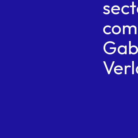
sect
come
Gab
Ver