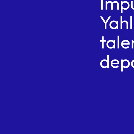
Imp
Yahl
tale
dep