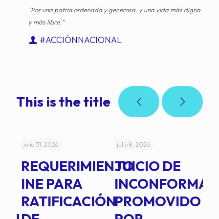
"Por una patria ordenada y generosa, y una vida más digna
y más libre."
#ACCIÓNNACIONAL
This is the title
julio 31, 2026
julio 8, 2026
jul
REQUERIMIENTO
JUICIO DE
A
-
INE PARA
INCONFORMAD
C
RATIFICACIÓN
PROMOVIDO
2
IÓN
DE
POR
Q