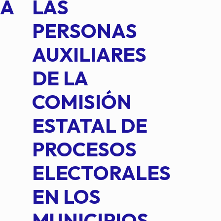
NA
LAS
SUS
PERSONAS
CO
AUXILIARES
IN
DE LA
2 D
COMISIÓN
FO
ESTATAL DE
INT
PROCESOS
DE 
ELECTORALES
COM
EN LOS
PE
MUNICIPIOS
DE 