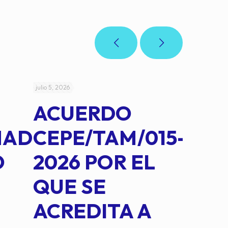
julio 5, 2026
julio 4, 2026
ACUERDO
AC
MAD
CEPE/TAM/015-
CEP
O
2026 POR EL
14B
QUE SE
MED
ACREDITA A
CUA