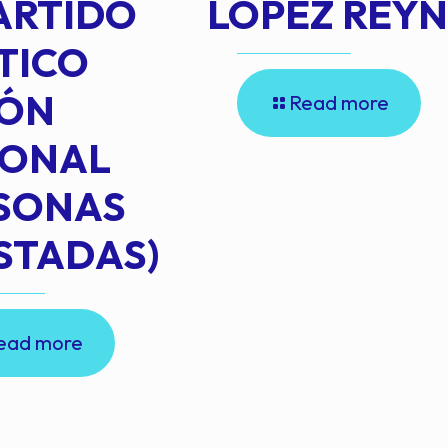
ARTIDO
LOPEZ REY
TICO
IÓN
Read more
IONAL
RSONAS
STADAS)
ead more