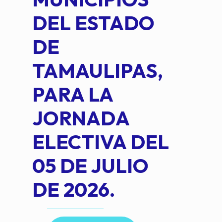
DEL ESTADO
PLA
DE
OM
TAMAULIPAS,
LOP
PARA LA
JORNADA
ELECTIVA DEL
05 DE JULIO
DE 2026.