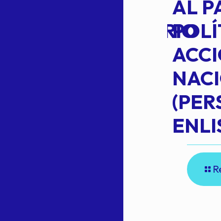
TRANSITO
AL P
EXTRAORDINARIO
POLÍ
ACC
NAC
Read more
(PE
N
ENLI
R
E