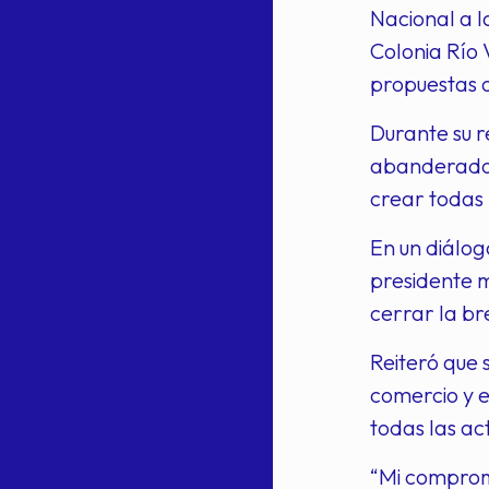
Nacional a l
Colonia Río 
propuestas o
Durante su 
abanderado p
crear todas 
En un diálog
presidente m
cerrar la br
Reiteró que 
comercio y e
todas las ac
“Mi compromi