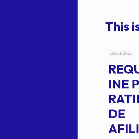
This is
julio 4, 2026
julio 31, 2026
ACUERDO
REQ
CEPE-TAM-
INE 
014-2026
RATI
L
APROBACIÓN
DE
VOTO EN
AFIL