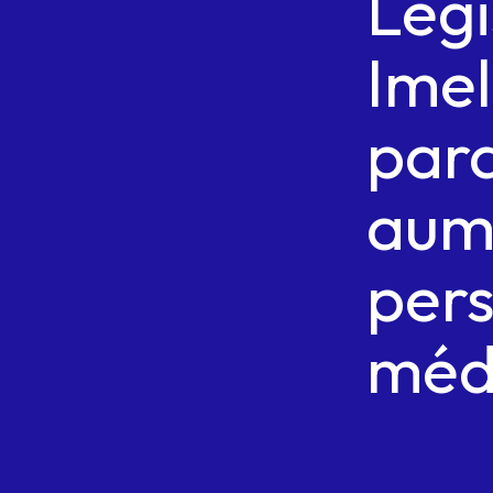
Legi
Ime
par
aum
per
méd