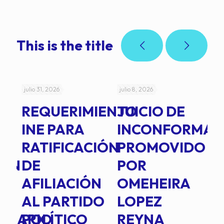
This is the title
julio 31, 2026
julio 8, 2026
jul
REQUERIMIENTO
JUICIO DE
A
-
INE PARA
INCONFORMAD
C
RATIFICACIÓN
PROMOVIDO
2
IÓN
DE
POR
Q
AFILIACIÓN
OMEHEIRA
A
AL PARTIDO
LOPEZ
L
INARIO
POLÍTICO
REYNA
P