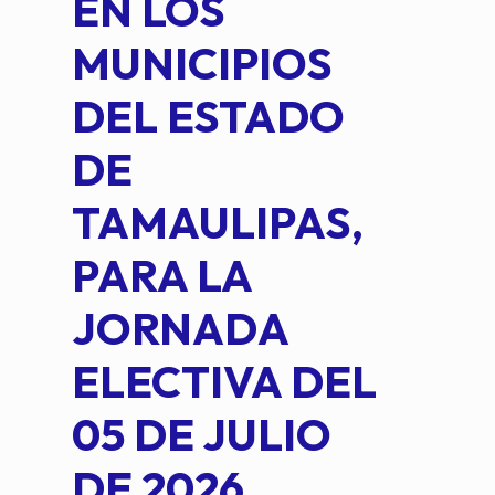
EN LOS
PE
MUNICIPIOS
DE 
DEL ESTADO
PLA
DE
OM
TAMAULIPAS,
LOP
PARA LA
JORNADA
ELECTIVA DEL
05 DE JULIO
DE 2026.