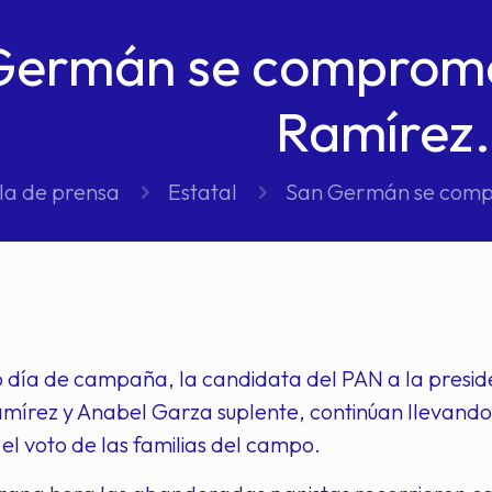
Germán se comprome
Ramírez.
la de prensa
Estatal
San Germán se comp
o día de campaña, la candidata del PAN a la presi
mírez y Anabel Garza suplente, continúan llevand
l voto de las familias del campo.