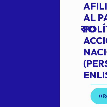
VOTO EN
AFIL
TRANSITO
AL P
EXTRAORDINARIO
POLÍ
ACC
NAC
Read more
(PE
N
ENLI
R