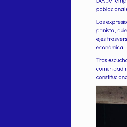
Desde tempr
poblacionale
Las expresio
panista, qui
ejes trasver
económica.
Tras escucha
comunidad r
constituciona