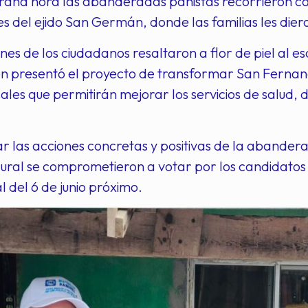
ana hora las abanderadas panistas recorrieron ca
s del ejido San Germán, donde las familias les diero
nes de los ciudadanos resaltaron a flor de piel al 
en presentó el proyecto de transformar San Fernan
sales que permitirán mejorar los servicios de salud,
r las acciones concretas y positivas de la abandera
ural se comprometieron a votar por los candidatos
l del 6 de junio próximo.