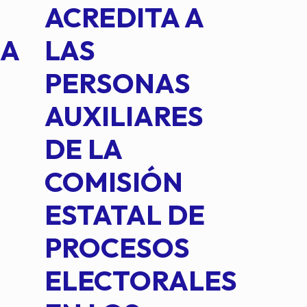
ACREDITA A
CUA
NA
LAS
SUS
PERSONAS
CO
AUXILIARES
IN
DE LA
2 D
COMISIÓN
FO
ESTATAL DE
INT
PROCESOS
DE 
ELECTORALES
COM