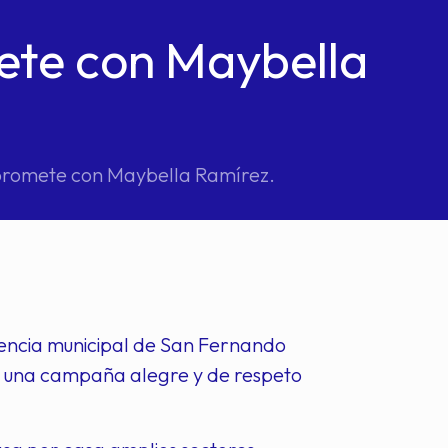
te con Maybella
romete con Maybella Ramírez.
dencia municipal de San Fernando
o una campaña alegre y de respeto