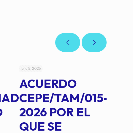
julio 5, 2026
julio 4, 2026
ACUERDO
AC
MAD
CEPE/TAM/015-
CEP
O
2026 POR EL
14B
QUE SE
MED