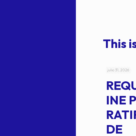
This is
julio 4, 2026
julio 31, 2026
ACUERDO
REQ
CEPE-TAM-
INE 
014-2026
RATI
L
APROBACIÓN
DE