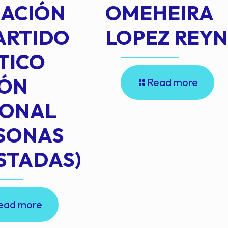
IACIÓN
OMEHEIRA
ARTIDO
LOPEZ REY
TICO
IÓN
Read more
IONAL
RSONAS
STADAS)
ead more