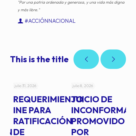
"Por una patria ordenada y generosa, y una vida más digna
y más libre."
#ACCIÓNNACIONAL
This is the title
julio 31, 2026
julio 8, 2026
jul
REQUERIMIENTO
JUICIO DE
A
-
INE PARA
INCONFORMAD
C
RATIFICACIÓN
PROMOVIDO
2
IÓN
DE
POR
Q