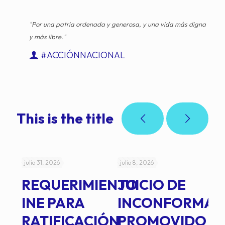
"Por una patria ordenada y generosa, y una vida más digna
y más libre."
#ACCIÓNNACIONAL
This is the title
julio 31, 2026
julio 8, 2026
jul
REQUERIMIENTO
JUICIO DE
A
-
INE PARA
INCONFORMAD
C
RATIFICACIÓN
PROMOVIDO
2