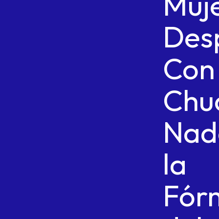
Muj
Des
Con
Chu
Nad
la
Fór