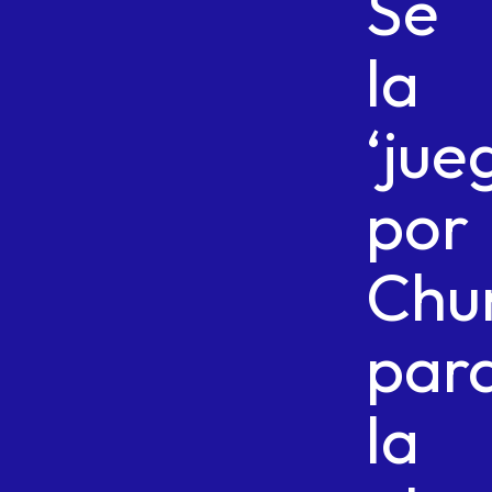
Se
la
‘jue
por
Chu
par
la