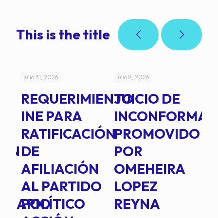
This is the title
julio 31, 2026
julio 8, 2026
jul
REQUERIMIENTO
JUICIO DE
A
-
INE PARA
INCONFORMAD
C
RATIFICACIÓN
PROMOVIDO
2
IÓN
DE
POR
Q
AFILIACIÓN
OMEHEIRA
A
AL PARTIDO
LOPEZ
L
INARIO
POLÍTICO
REYNA
P