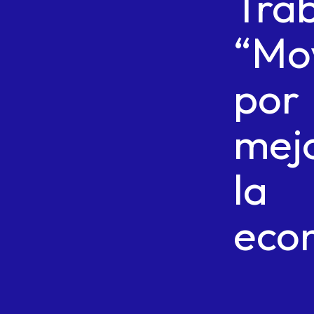
Tra
“Mo
por
mej
la
eco