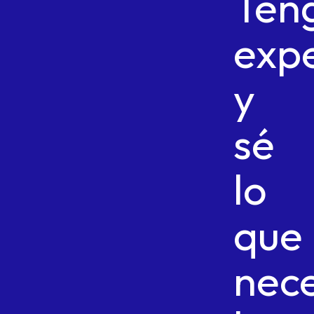
Ten
expe
y
sé
lo
que
nece