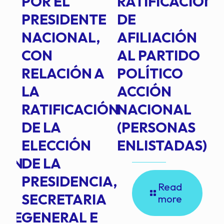
POR EL
RATIFICACIÓN
P
PRESIDENTE
DE
P
E
NACIONAL,
AFILIACIÓN
O
E
CON
AL PARTIDO
L
RELACIÓN A
POLÍTICO
R
TE
LA
ACCIÓN
RATIFICACIÓN
NACIONAL
DE LA
(PERSONAS
ELECCIÓN
ENLISTADAS)
ION
DE LA
PRESIDENCIA,
Read
SECRETARIA
more
NTE
GENERAL E