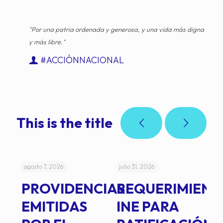
"Por una patria ordenada y generosa, y una vida más digna
y más libre."
#ACCIÓNNACIONAL
This is the title
agosto 7, 2026
julio 31, 2026
jul
PROVIDENCIAS
REQUERIMIENT
J
EMITIDAS
INE PARA
I